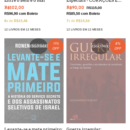
Entre o Bem e o Mal
Especiais - CORAÇÕES E
MENTES
R$102,00
R$90,00
R$115,00
R$96,90
com
Boleto
R$85,50
com
Boleto
8
x de
R$15,46
7
x de
R$15,54
12 LIVROS EM 12 MESES
12 LIVROS EM 12 MESES
11
%
8
%
ESGOTADO
ESGOTADO
OFF
OFF
Levante-se e mate primeiro:
Guerra irregular: