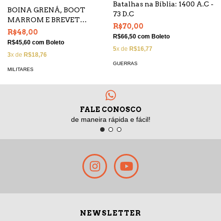
Batalhas na Bíblia: 1400 A.C -
BOINA GRENÁ, BOOT
73 D.C
MARROM E BREVET
R$70,00
PRATEADO: o significado da
R$48,00
R$66,50
com
Boleto
mística paraquedista para a
R$45,60
com
Boleto
5
x de
R$16,77
tropa aeroterrestre
3
x de
R$18,76
GUERRAS
MILITARES
FALE CONOSCO
de maneira rápida e fácil!
NEWSLETTER