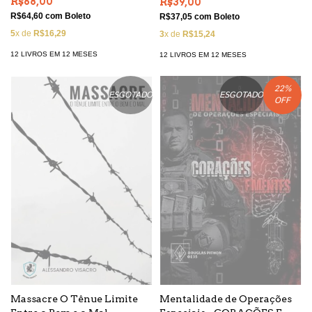
R$68,00
R$39,00
BOPE/PMERJ
R$64,60
com
Boleto
R$37,05
com
Boleto
5
x de
R$16,29
3
x de
R$15,24
12 LIVROS EM 12 MESES
12 LIVROS EM 12 MESES
22
%
ESGOTADO
ESGOTADO
OFF
Massacre O Tênue Limite
Mentalidade de Operações