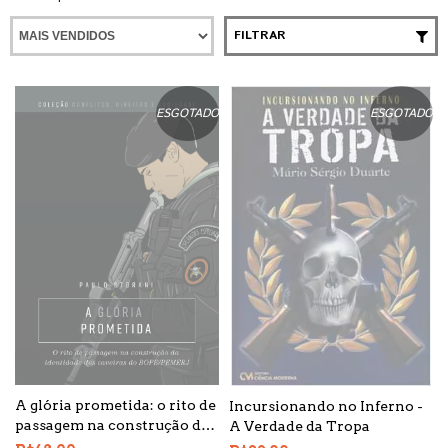
FILTRAR
ESGOTADO
ESGOTADO
A glória prometida: o rito de
Incursionando no Inferno -
passagem na construção da
A Verdade da Tropa
identidade dos caveiras do