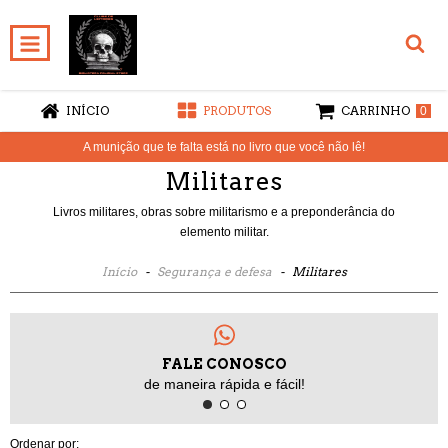
INÍCIO
PRODUTOS
CARRINHO
0
A munição que te falta está no livro que você não lê!
Militares
Livros militares, obras sobre militarismo e a preponderância do
elemento militar.
Início
-
Segurança e defesa
-
Militares
FALE CONOSCO
de maneira rápida e fácil!
Ordenar por: