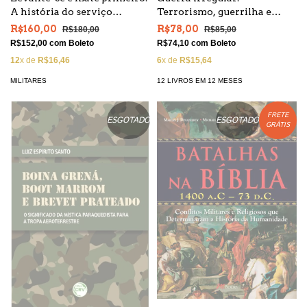
A história do serviço
Terrorismo, guerrilha e
secreto e dos assassinatos
movimentos de resistência
R$160,00
R$78,00
R$180,00
R$85,00
seletivos de Israel
ao longo da história
R$152,00
com
Boleto
R$74,10
com
Boleto
12
x de
R$16,46
6
x de
R$15,64
MILITARES
12 LIVROS EM 12 MESES
FRETE
ESGOTADO
ESGOTADO
GRÁTIS