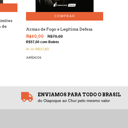
imites
a de
Armas de Fogo e Legítima Defesa
Temas d
R$60,00
R$70,00
R$80,0
R$57,00
com
Boleto
R$76,00
4
x de
R$17,83
6
x de
R$1
JURÍDICOS
JURÍDICOS
ENVIAMOS PARA TODO O BRASIL
do Oiapoque ao Chuí pelo mesmo valor