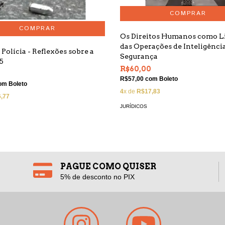
Os Direitos Humanos como L
das Operações de Inteligênci
 Polícia - Reflexões sobre a
Segurança
5
R$60,00
0
R$57,00
com
Boleto
om
Boleto
4
x de
R$17,83
,77
JURÍDICOS
PAGUE COMO QUISER
5% de desconto no PIX