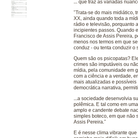
... que traz as variadas nua
"Trata-se do mais midiático, t
XX, ainda quando toda a mídia
rádio e televisão, porquanto a
incipientes passos. Quando 
Francisco de Assis Pereira, 
menos nos termos em que se p
conduz - ou tenta conduzir o 
Quem são os psicopatas? El
crimes são imputáveis ou nã
mídia, pela comunidade em g
com a ciência e a verdade, e
mais atualizadas e possíveis 
democrática narrativa, perm
...a sociedade desenvolvia su
polêmica. E tal como em uma
amplo e candente debate na
simples boteco, em que não s
Assis Pereira."
E é nesse clima vibrante qu