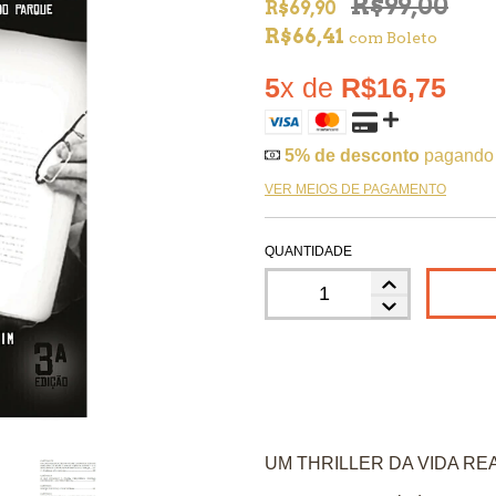
R$99,00
R$69,90
R$66,41
com
Boleto
5
x de
R$16,75
5% de desconto
pagando
VER MEIOS DE PAGAMENTO
QUANTIDADE
UM THRILLER DA VIDA REA