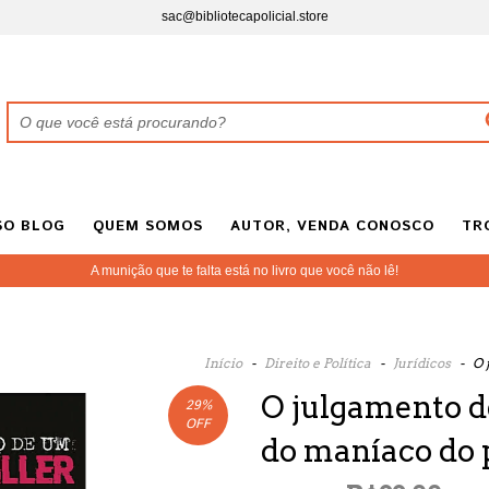
sac@bibliotecapolicial.store
SO BLOG
QUEM SOMOS
AUTOR, VENDA CONOSCO
TR
A munição que te falta está no livro que você não lê!
Início
-
Direito e Política
-
Jurídicos
-
O 
O julgamento de
29
%
OFF
do maníaco do