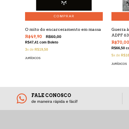
O mito do encarceramento em massa
Guerra à
ADPF 63
R$49,90
R$60,00
R$70,0
R$47,41
com
Boleto
R$66,50
c
3
x de
R$19,50
5
x de
R$16
JURÍDICOS
JURÍDICOS
FALE CONOSCO
de maneira rápida e fácil!