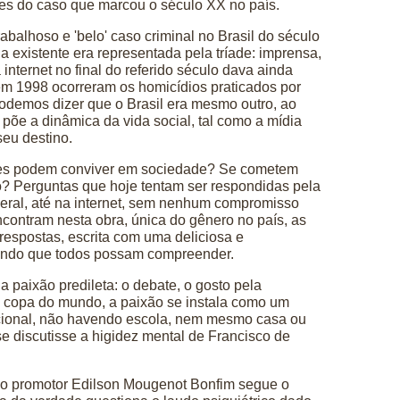
nces do caso que marcou o século XX no país.
rabalhoso e 'belo' caso criminal no Brasil do século
 existente era representada pela tríade: imprensa,
 internet no final do referido século dava ainda
em 1998 ocorreram os homicídios praticados por
podemos dizer que o Brasil era mesmo outro, ao
õe a dinâmica da vida social, tal como a mídia
seu destino.
es podem conviver em sociedade? Se cometem
o? Perguntas que hoje tentam ser respondidas pela
eral, até na internet, sem nenhum compromisso
ncontram nesta obra, única do gênero no país, as
respostas, escrita com uma deliciosa e
itindo que todos possam compreender.
a paixão predileta: o debate, o gosto pela
 copa do mundo, a paixão se instala como um
cional, não havendo escola, nem mesmo casa ou
e discutisse a higidez mental de Francisco de
e o promotor Edilson Mougenot Bonfim segue o