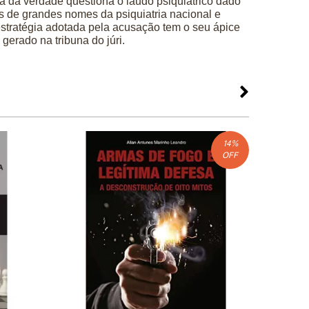
ca da verdade questiona o laudo psiquiátrico dado
 de grandes nomes da psiquiatria nacional e
 estratégia adotada pela acusação tem o seu ápice
gerado na tribuna do júri.
14
%
OFF