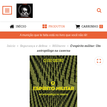
INÍCIO
PRODUTOS
CARRINHO
0
A munição que te falta está no livro que você não lê!
Início
-
Segurança e defesa
-
Militares
-
O espírito militar: Um
antropólogo na caserna