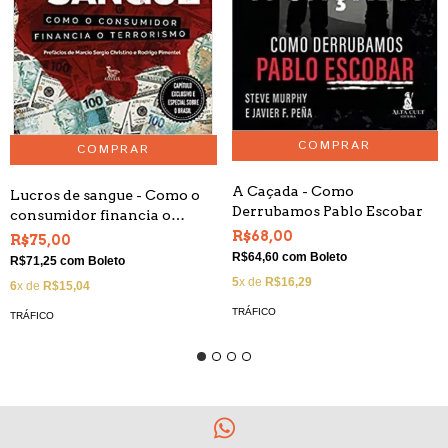
A Caçada - Como
Lucros de sangue - Como o
Derrubamos Pablo Escobar
consumidor financia o
terrorismo
R$68,00
R$75,00
R$64,60
com
Boleto
R$71,25
com
Boleto
5
x de
R$16,29
6
x de
R$15,04
TRÁFICO
TRÁFICO