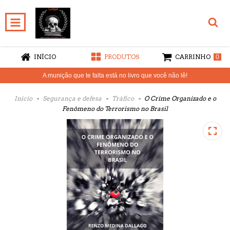
INÍCIO
PRODUTOS
CARRINHO
0
A munição que te falta está no livro que você não lê!
Início
-
Segurança e defesa
-
Tráfico
-
O Crime Organizado e o
Fenômeno do Terrorismo no Brasil