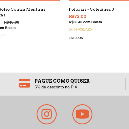
Bolso Contra Mentiras
Policiais - Coletânea 3
tas
R$72,00
0
R$40,00
R$68,40
com
Boleto
om
Boleto
5
x de
R$17,25
,33
ESTUDOS
PAGUE COMO QUISER
5% de desconto no PIX