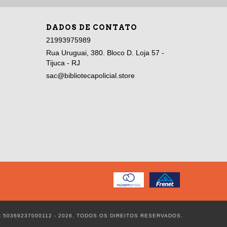
DADOS DE CONTATO
21993975989
Rua Uruguai, 380. Bloco D. Loja 57 -
Tijuca - RJ
sac@bibliotecapolicial.store
- 50369237000112 - 2026. TODOS OS DIREITOS RESERVADOS.