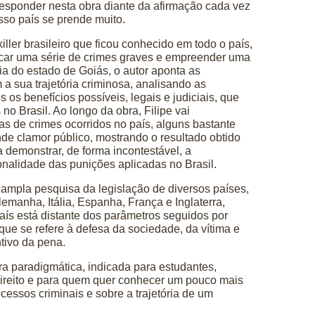
esponder nesta obra diante da afirmação cada vez
so país se prende muito.
killer brasileiro que ficou conhecido em todo o país,
icar uma série de crimes graves e empreender uma
ia do estado de Goiás, o autor aponta as
 a sua trajetória criminosa, analisando as
 os benefícios possíveis, legais e judiciais, que
no Brasil. Ao longo da obra, Filipe vai
as de crimes ocorridos no país, alguns bastante
de clamor público, mostrando o resultado obtido
demonstrar, de forma incontestável, a
onalidade das punições aplicadas no Brasil.
ampla pesquisa da legislação de diversos países,
lemanha, Itália, Espanha, França e Inglaterra,
ís está distante dos parâmetros seguidos por
 que se refere à defesa da sociedade, da vítima e
ntivo da pena.
ra paradigmática, indicada para estudantes,
direito e para quem quer conhecer um pouco mais
cessos criminais e sobre a trajetória de um