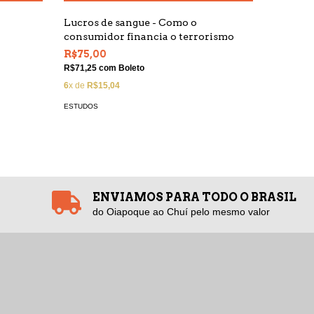
Lucros de sangue - Como o
Feminis
consumidor financia o terrorismo
R$64,0
R$75,00
R$60,80
R$71,25
com
Boleto
5
x de
R$1
6
x de
R$15,04
ESTUDOS
ESTUDOS
ENVIAMOS PARA TODO O BRASIL
do Oiapoque ao Chuí pelo mesmo valor