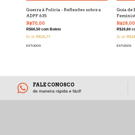
Guerra à Polícia - Reflexões sobre a
Guia de 
ADPF 635
Feminis
R$70,00
R$28,0
R$66,50
com
Boleto
R$26,60
c
5
x de
R$16,77
2
x de
R$16
ESTUDOS
ESTUDOS
FALE CONOSCO
de maneira rápida e fácil!