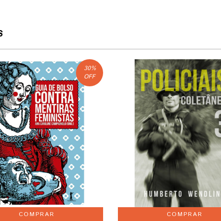
S
30
%
OFF