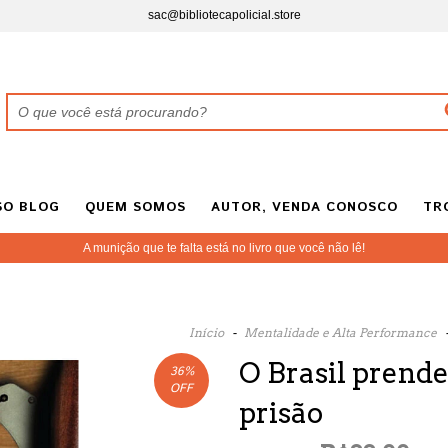
sac@bibliotecapolicial.store
SO BLOG
QUEM SOMOS
AUTOR, VENDA CONOSCO
TR
A munição que te falta está no livro que você não lê!
Início
-
Mentalidade e Alta Performance
O Brasil prend
36
%
OFF
prisão