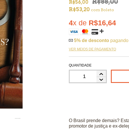
R$88,00
R$56,00
R$53,20
com
Boleto
4
x de
R$16,64
5% de desconto
pagando
VER MEIOS DE PAGAMENTO
QUANTIDADE
O Brasil prende demais? Esta
promotor de justiça e ex-dele