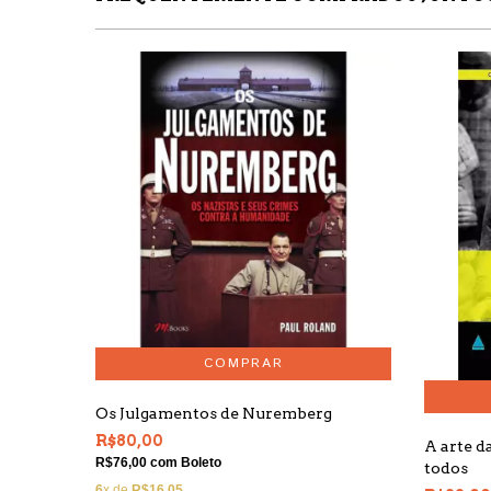
Os Julgamentos de Nuremberg
R$80,00
A arte d
R$76,00
com
Boleto
todos
6
x de
R$16,05