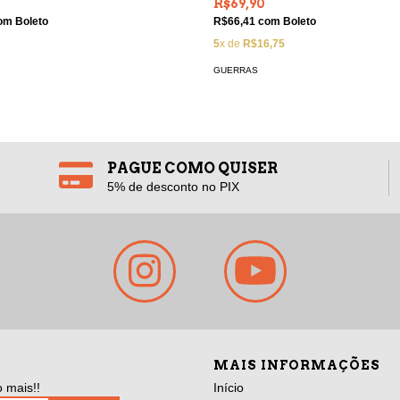
R$69,90
om
Boleto
R$66,41
com
Boleto
5
x de
R$16,75
GUERRAS
PAGUE COMO QUISER
5% de desconto no PIX
MAIS INFORMAÇÕES
 mais!!
Início