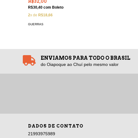
R$32,00
R$55,0
R$30,40
com
Boleto
R$52,25
2
x de
R$18,66
4
x de
R$1
GUERRAS
GUERRAS
ENVIAMOS PARA TODO O BRASIL
do Oiapoque ao Chuí pelo mesmo valor
DADOS DE CONTATO
21993975989