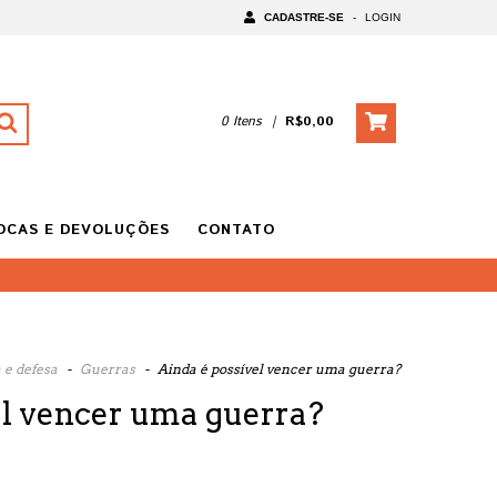
CADASTRE-SE
-
LOGIN
0
Itens
|
R$0,00
OCAS E DEVOLUÇÕES
CONTATO
 e defesa
-
Guerras
-
Ainda é possível vencer uma guerra?
el vencer uma guerra?