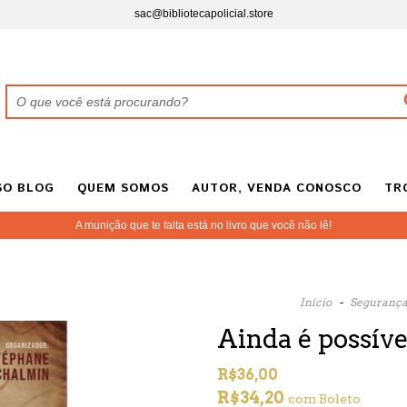
sac@bibliotecapolicial.store
SO BLOG
QUEM SOMOS
AUTOR, VENDA CONOSCO
TR
A munição que te falta está no livro que você não lê!
Início
-
Segurança
Ainda é possív
R$36,00
R$34,20
com
Boleto