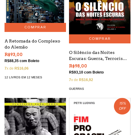
A Retomada do Complexo
do Alemão
O Silêncio das Noites
R$93,00
Escuras: Guerra, Terrorismo
R$88,35
com
Boleto
e Operações Especiais - Vol
R$98,00
7
x de
R$16,06
2- Evolução da Guerra
R$93,10
com
Boleto
12 LIVROS EM 12 MESES
7
x de
R$16,92
GUERRAS
15
%
OFF