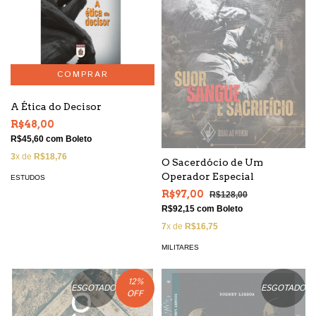
A Ética do Decisor
R$48,00
R$45,60
com
Boleto
3
x de
R$18,76
O Sacerdócio de Um
Operador Especial
ESTUDOS
R$97,00
R$128,00
R$92,15
com
Boleto
7
x de
R$16,75
MILITARES
12
%
ESGOTADO
ESGOTADO
OFF