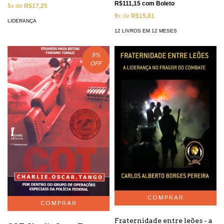
R$111,15
com
Boleto
5
x de
R$17,25
9
x de
R$15,81
LIDERANÇA
12 LIVROS EM 12 MESES
9
%
OFF
Fraternidade entre leões - a