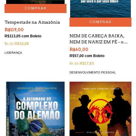
Tempestade na Amazônia
R$119,00
NEM DE CABEÇA BAIXA,
R$113,05
com
Boleto
NEM DE NARIZ EM PÉ - o
9
x de
R$16,08
que o jiu-jitsu pode fazer por
R$60,00
LIDERANÇA
você e por seus filhos
R$57,00
com
Boleto
4
x de
R$17,83
DESENVOLVIMENTO PESSOAL