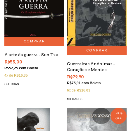
A arte da guerra - Sun Tzu
R$55,00
Guerreiras Anônimas -
R$52,25
com
Boleto
Corações e Mentes
4
x de
R$16,35
R$79,90
R$75,91
com
Boleto
GUERRAS
6
x de
R$16,03
MILITARES
24
%
ESGOTADO
OFF