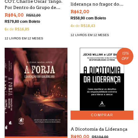
COT. Charlie Oscar Tango.
liderança no fragor do
Por Dentro do Grupo de
combate
R$62,00
Operações Especiais da
R$84,00
R$92,00
R$58,90
com
Boleto
Polícia Federal
R$79,80
com
Boleto
4
x de
R$18,43
6
x de
R$16,85
12 LIVROS EM 12 MESES
12 LIVROS EM 12 MESES
13
%
OFF
A Dicotomia da Liderança
R$90,00
R$104,00