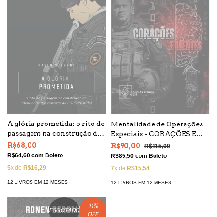
A glória prometida: o rito de
Mentalidade de Operações
passagem na construção da
Especiais - CORAÇÕES E
identidade dos caveiras do
MENTES
R$68,00
R$90,00
R$115,00
BOPE/PMERJ
R$64,60
com
Boleto
R$85,50
com
Boleto
5
x de
R$16,29
7
x de
R$15,54
12 LIVROS EM 12 MESES
12 LIVROS EM 12 MESES
11
%
ESGOTADO
OFF