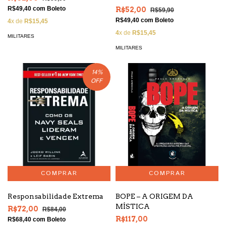
desenvolva seu potencial
R$49,40
com
Boleto
R$52,00
R$59,90
inexplorado
R$49,40
com
Boleto
4
x de
R$15,45
4
x de
R$15,45
MILITARES
MILITARES
14
%
OFF
Responsabilidade Extrema
BOPE – A ORIGEM DA
MÍSTICA
R$72,00
R$84,00
R$117,00
R$68,40
com
Boleto