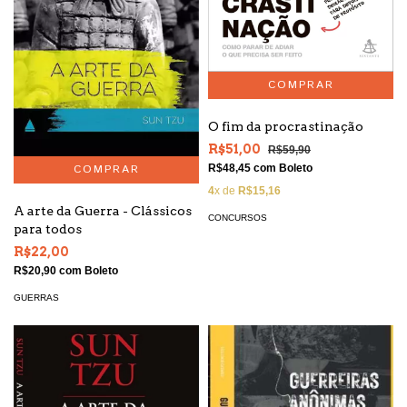
O fim da procrastinação
R$51,00
R$59,90
R$48,45
com
Boleto
4
x de
R$15,16
A arte da Guerra - Clássicos
CONCURSOS
para todos
R$22,00
R$20,90
com
Boleto
GUERRAS