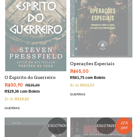
Operações Especiais
R$65,00
O Espírito do Guerreiro
R$61,75
com
Boleto
R$30,90
R$35,00
5
x de
R$15,57
R$29,36
com
Boleto
GUERRAS
2
x de
R$18,02
GUERRAS
22
%
ESGOTADO
ESGOTADO
OFF