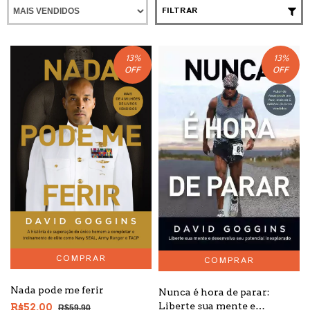
FILTRAR
13
%
13
%
OFF
OFF
Nada pode me ferir
Nunca é hora de parar:
Liberte sua mente e
R$52,00
R$59,90