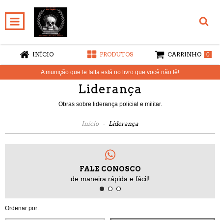
INÍCIO
PRODUTOS
CARRINHO
0
A munição que te falta está no livro que você não lê!
Liderança
Obras sobre liderança policial e militar.
Início
-
Liderança
FALE CONOSCO
de maneira rápida e fácil!
Ordenar por: