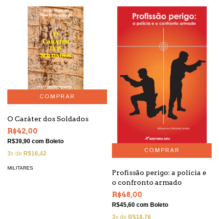
O Caráter dos Soldados
R$42,00
R$39,90
com
Boleto
3
x de
R$16,42
MILITARES
Profissão perigo: a polí­cia e
o confronto armado
R$48,00
R$45,60
com
Boleto
3
x de
R$18,76