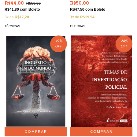
da Polícia
R$44,00
R$50,00
R$50,00
R$41,80
com
Boleto
R$47,50
com
Boleto
3
x de
R$17,20
3
x de
R$19,54
TÉCNICAS
GUERRAS
19
%
24
%
OFF
OFF