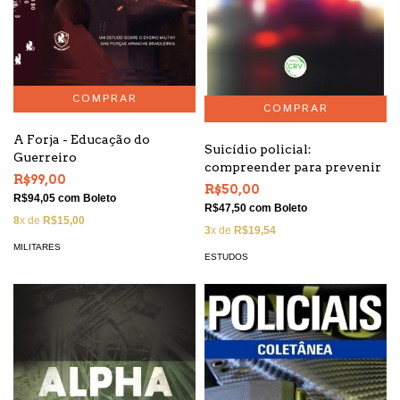
A Forja - Educação do
Suicídio policial:
Guerreiro
compreender para prevenir
R$99,00
R$50,00
R$94,05
com
Boleto
R$47,50
com
Boleto
8
x de
R$15,00
3
x de
R$19,54
MILITARES
ESTUDOS