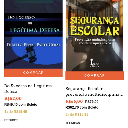
Do Excesso na Legítima
Segurança Escolar -
Defesa
prevenção multidisciplinar
R$52,00
contra ataques ativos
R$66,00
R$76,00
R$49,40
com
Boleto
R$62,70
com
Boleto
4
x de
R$15,45
5
x de
R$15,81
ESTUDOS
TÉCNICAS