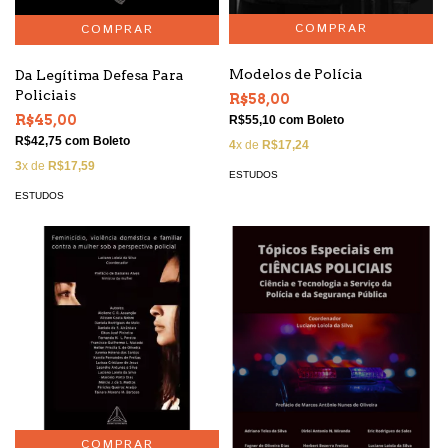
Modelos de Polícia
Da Legítima Defesa Para
Policiais
R$58,00
R$45,00
R$55,10
com
Boleto
R$42,75
com
Boleto
4
x de
R$17,24
3
x de
R$17,59
ESTUDOS
ESTUDOS