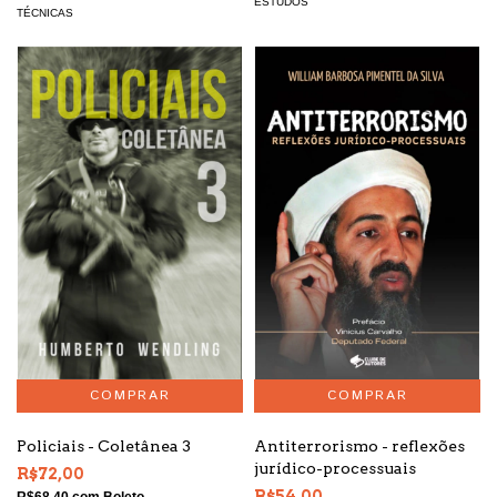
ESTUDOS
TÉCNICAS
Policiais - Coletânea 3
Antiterrorismo - reflexões
jurídico-processuais
R$72,00
R$54,00
R$68,40
com
Boleto