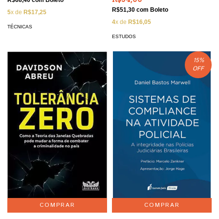
R$51,30
com
Boleto
5
x de
R$17,25
4
x de
R$16,05
TÉCNICAS
ESTUDOS
15
%
OFF