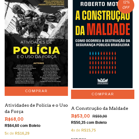
12
%
OFF
Atividades de Polícia e o Uso
A Construção da Maldade
da Força
R$53,00
R$59,90
R$68,00
R$50,35
com
Boleto
R$64,60
com
Boleto
4
x de
R$15,75
5
x de
R$16,29