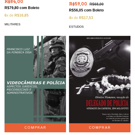
R$84,00
R$59,00
R$68,00
R$79,80
com
Boleto
R$56,05
com
Boleto
6
x de
R$16,85
4
x de
R$17,53
MILITARES
ESTUDOS