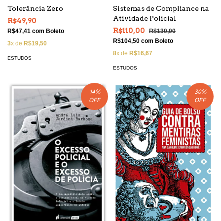
Tolerância Zero
Sistemas de Compliance na
Atividade Policial
R$49,90
R$110,00
R$47,41
com
Boleto
R$130,00
R$104,50
com
Boleto
3
x de
R$19,50
8
x de
R$16,67
ESTUDOS
ESTUDOS
14
%
30
%
OFF
OFF