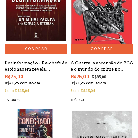
Desinformação - Ex-chefe de
A Guerra: a ascensão do PCC
espionagem revela
e o mundo do crime no
estratégias secretas para
Brasil
R$75,00
R$75,00
R$85,00
solapar a liberdade
R$71,25
com
Boleto
R$71,25
com
Boleto
6
x de
R$15,04
6
x de
R$15,04
ESTUDOS
TRÁFICO