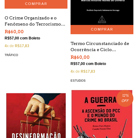
O Crime Organizado e o
Fenômeno do Terrorismo
no Brasil
R$60,00
R$57,00
com
Boleto
Termo Circunstanciado de
4
x de
R$17,83
Ocorrência e Ciclo
Completo de Polícia
TRÁFICO
R$60,00
R$57,00
com
Boleto
4
x de
R$17,83
ESTUDOS
12
%
OFF