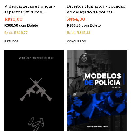
Videocâmeras e Polícia -
Direitos Humanos - vocação
aspectos jurídicos,
do delegado de polícia
psicossociais e
R$70,00
R$64,00
administrativos
R$66,50
com
Boleto
R$60,80
com
Boleto
5
x de
R$16,77
5
x de
R$15,33
ESTUDOS
CONCURSOS