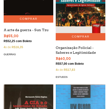
A arte da guerra - Sun Tzu
R$55,00
R$52,25
com
Boleto
4
x de
R$16,35
Organização Policial -
Saberes e Legitimidade
GUERRAS
R$60,00
R$57,00
com
Boleto
4
x de
R$17,83
ESTUDOS