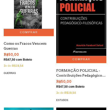
Como os Fracos Vencem
Guerras
R$50,00
R$47,50
com
Boleto
3
x de
R$19,54
FORMAÇÃO POLICIAL -
GUERRAS
Contribuições Pedagógico-
Filosóficas
R$50,00
R$47,50
com
Boleto
3
x de
R$19,54
ESTUDOS