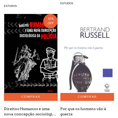
ESTUDOS
ESTUDOS
12
%
OFF
Direitos Humanos e uma
Por que os homens vão à
nova concepção sociológica
guerra