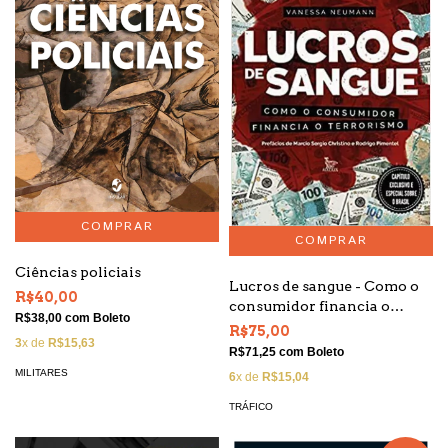
Ciências policiais
Lucros de sangue - Como o
R$40,00
consumidor financia o
R$38,00
com
Boleto
terrorismo
R$75,00
3
x de
R$15,63
R$71,25
com
Boleto
MILITARES
6
x de
R$15,04
TRÁFICO