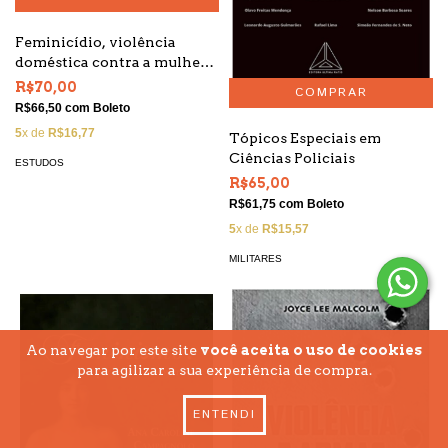
Feminicídio, violência
doméstica contra a mulher
sob a perspectiva policial
R$70,00
R$66,50
com
Boleto
5
x de
R$16,77
Tópicos Especiais em
Ciências Policiais
ESTUDOS
R$65,00
R$61,75
com
Boleto
5
x de
R$15,57
MILITARES
Ao navegar por este site
você aceita o uso de cookies
para agilizar a sua experiência de compra.
ENTENDI