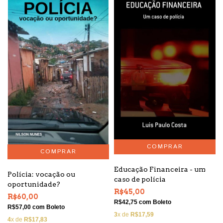
Educação Financeira - um
Polícia: vocação ou
caso de polícia
oportunidade?
R$45,00
R$60,00
R$42,75
com
Boleto
R$57,00
com
Boleto
3
x de
R$17,59
4
x de
R$17,83