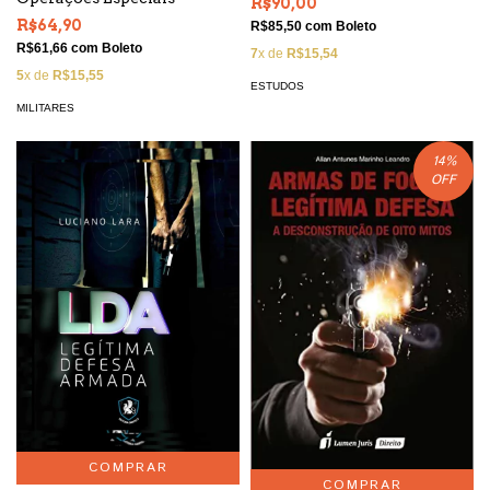
R$90,00
R$64,90
R$85,50
com
Boleto
R$61,66
com
Boleto
7
x de
R$15,54
5
x de
R$15,55
ESTUDOS
MILITARES
14
%
OFF