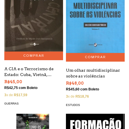
A CIA e o Terrorismo de
Um olhar multidisciplinar
Estado: Cuba, Vietnã,
sobre as violências
Angola, Chile, Nicarágua
R$45,00
R$48,00
R$42,75
com
Boleto
R$45,60
com
Boleto
3
x de
R$17,59
3
x de
R$18,76
GUERRAS
ESTUDOS