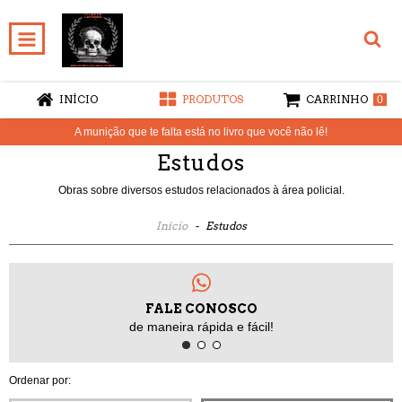
INÍCIO
PRODUTOS
CARRINHO
0
A munição que te falta está no livro que você não lê!
Estudos
Obras sobre diversos estudos relacionados à área policial.
Início
-
Estudos
FALE CONOSCO
de maneira rápida e fácil!
Ordenar por: