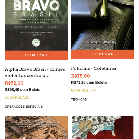
Policiais - Coletânea
Alpha Bravo Brasil - crimes
violentos contra o
R$75,00
patrimônio - coleção Alpha
R$71,25
com
Boleto
R$72,00
Bravo - volume 1
R$68,40
com
Boleto
6
x de
R$15,04
5
x de
R$17,25
TÉCNICAS
OPERAÇÕES ESPECIAIS