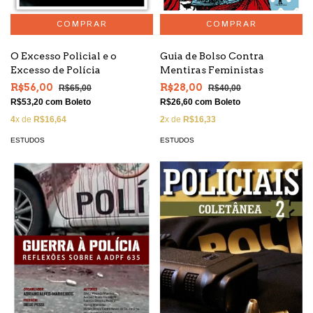
O Excesso Policial e o
Guia de Bolso Contra
Excesso de Polícia
Mentiras Feministas
R$56,00
R$28,00
R$65,00
R$40,00
R$53,20
com
Boleto
R$26,60
com
Boleto
4
x de
R$16,64
2
x de
R$16,33
ESTUDOS
ESTUDOS