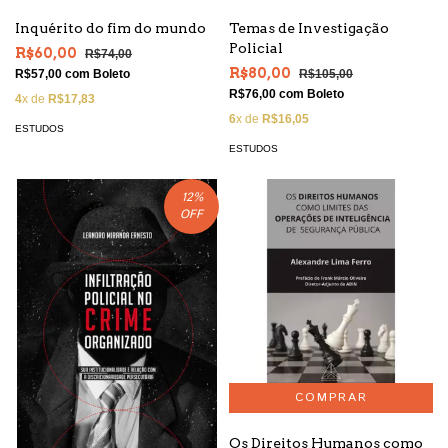
Inquérito do fim do mundo
Temas de Investigação
Policial
R$60,00
R$74,00
R$80,00
R$57,00
com
Boleto
R$105,00
R$76,00
com
Boleto
4
x de
R$17,83
6
x de
R$16,05
ESTUDOS
ESTUDOS
12
%
OFF
Os Direitos Humanos como