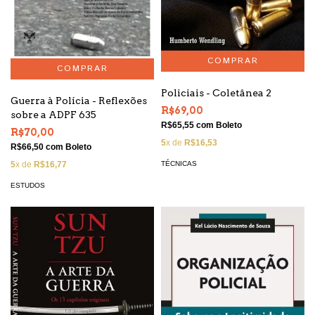
Policiais - Coletânea 2
Guerra à Polícia - Reflexões
R$69,00
sobre a ADPF 635
R$65,55
com
Boleto
R$70,00
5
x de
R$16,53
R$66,50
com
Boleto
5
x de
R$16,77
TÉCNICAS
ESTUDOS