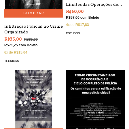
Limites das Operações de
Inteligência de Segurança
R$60,00
R$57,00
com
Boleto
4
x de
R$17,83
Infiltração Policial no Crime
Organizado
ESTUDOS
R$75,00
R$85,00
R$71,25
com
Boleto
6
x de
R$15,04
TÉCNICAS