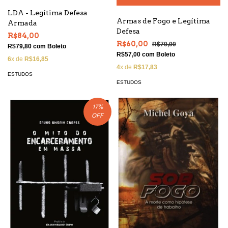
LDA - Legítima Defesa
Armas de Fogo e Legítima
Armada
Defesa
R$84,00
R$60,00
R$70,00
R$79,80
com
Boleto
R$57,00
com
Boleto
6
x de
R$16,85
4
x de
R$17,83
ESTUDOS
ESTUDOS
17
%
OFF