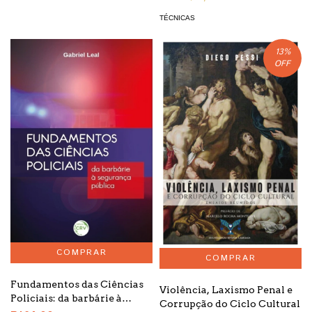
TÉCNICAS
13
%
OFF
Fundamentos das Ciências
Violência, Laxismo Penal e
Policiais: da barbárie à
Corrupção do Ciclo Cultural
segurança pública