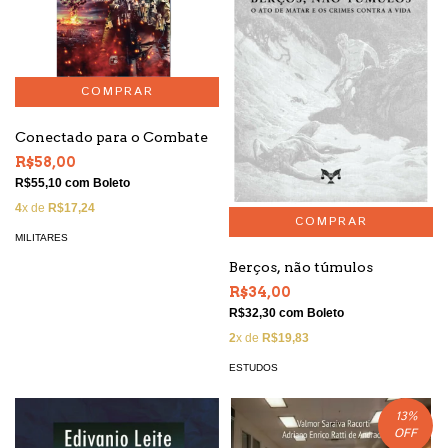
Conectado para o Combate
R$58,00
R$55,10
com
Boleto
4
x de
R$17,24
MILITARES
Berços, não túmulos
R$34,00
R$32,30
com
Boleto
2
x de
R$19,83
ESTUDOS
13
%
OFF