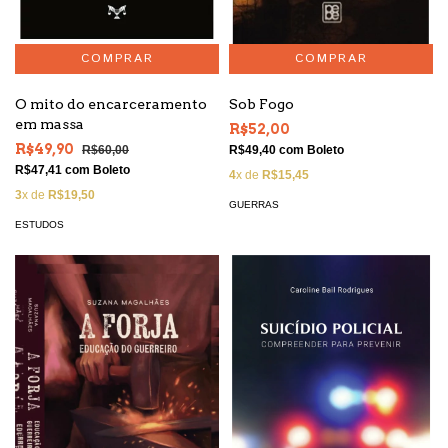
O mito do encarceramento
Sob Fogo
em massa
R$52,00
R$49,90
R$60,00
R$49,40
com
Boleto
R$47,41
com
Boleto
4
x de
R$15,45
3
x de
R$19,50
GUERRAS
ESTUDOS